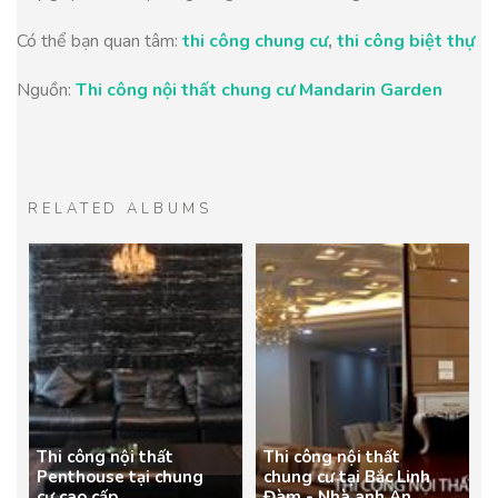
Có thể bạn quan tâm:
thi công chung cư
,
thi công biệt thự
Nguồn:
Thi công nội thất chung cư Mandarin Garden
RELATED ALBUMS
Thi công nội thất
Thi công nội thất
Penthouse tại chung
chung cư tại Bắc Linh
cư cao cấp
Đàm - Nhà anh An