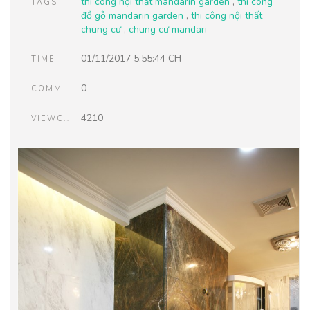
thi công nội thất mandarin garden
,
thi công
TAGS
đồ gỗ mandarin garden
,
thi công nội thất
chung cư
,
chung cư mandari
01/11/2017 5:55:44 CH
TIME
0
COMMENTS
4210
VIEWCOUNT