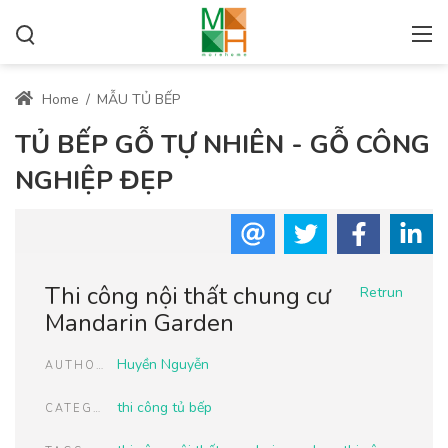
Home
/
MẪU TỦ BẾP
TỦ BẾP GỖ TỰ NHIÊN - GỖ CÔNG
NGHIỆP ĐẸP
Thi công nội thất chung cư
Retrun
Mandarin Garden
Huyền Nguyễn
AUTHOR
thi công tủ bếp
CATEGORIES