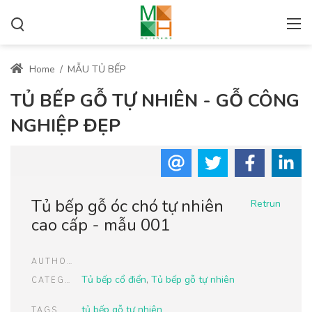
Home
/
MẪU TỦ BẾP
TỦ BẾP GỖ TỰ NHIÊN - GỖ CÔNG
NGHIỆP ĐẸP
Tủ bếp gỗ óc chó tự nhiên
Retrun
cao cấp - mẫu 001
AUTHOR
Tủ bếp cổ điển
,
Tủ bếp gỗ tự nhiên
CATEGORIES
tủ bếp gỗ tự nhiên
TAGS