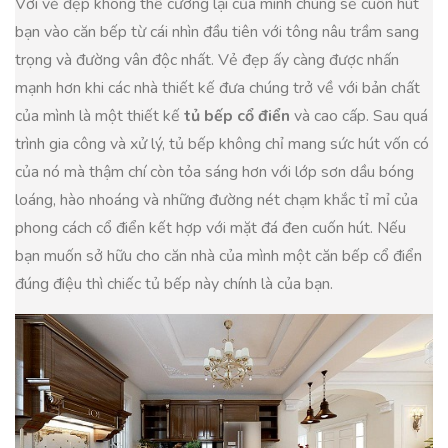
Với vẻ đẹp không thể cưỡng lại của mình chúng sẽ cuốn hút
bạn vào căn bếp từ cái nhìn đầu tiên với tông nâu trầm sang
trọng và đường vân độc nhất. Vẻ đẹp ấy càng được nhấn
mạnh hơn khi các nhà thiết kế đưa chúng trở về với bản chất
của mình là một thiết kế
tủ bếp cổ điển
và cao cấp. Sau quá
trình gia công và xử lý, tủ bếp không chỉ mang sức hút vốn có
của nó mà thậm chí còn tỏa sáng hơn với lớp sơn dầu bóng
loáng, hào nhoáng và những đường nét chạm khắc tỉ mỉ của
phong cách cổ điển kết hợp với mặt đá đen cuốn hút. Nếu
bạn muốn sở hữu cho căn nhà của mình một căn bếp cổ điển
đúng điệu thì chiếc tủ bếp này chính là của bạn.