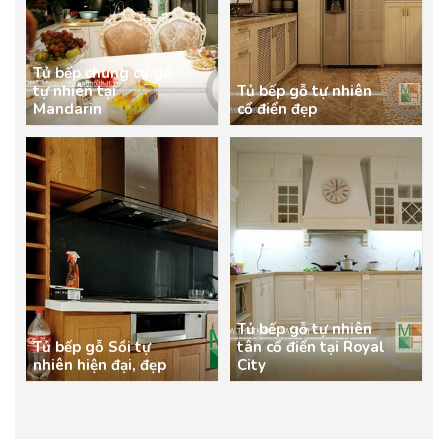
Tủ bếp chung cư gỗ
tự nhiên tại
Tủ bếp gỗ tự nhiên
Mandarin
cổ điển đẹp
Tủ bếp gỗ tự nhiên
Tủ bếp gỗ Sồi tự
tân cổ điển tại Royal
nhiên hiện đại, đẹp
City